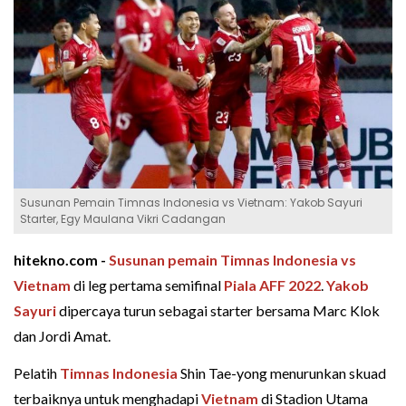
Susunan Pemain Timnas Indonesia vs Vietnam: Yakob Sayuri
Starter, Egy Maulana Vikri Cadangan
hitekno.com -
Susunan pemain Timnas Indonesia vs
Vietnam
di leg pertama semifinal
Piala AFF 2022
.
Yakob
Sayuri
dipercaya turun sebagai starter bersama Marc Klok
dan Jordi Amat.
Pelatih
Timnas Indonesia
Shin Tae-yong menurunkan skuad
terbaiknya untuk menghadapi
Vietnam
di Stadion Utama