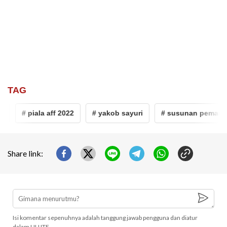
TAG
# piala aff 2022
# yakob sayuri
# susunan pemain tim
Share link:
Isi komentar sepenuhnya adalah tanggung jawab pengguna dan diatur
dalam UU ITE