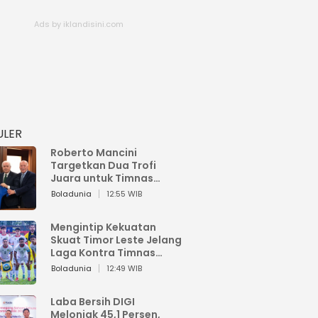
ULER
Roberto Mancini
Targetkan Dua Trofi
Juara untuk Timnas
Italia
Boladunia
12:55 WIB
Mengintip Kekuatan
Skuat Timor Leste Jelang
Laga Kontra Timnas
Indonesia di Piala AFF
Boladunia
12:49 WIB
2026
Laba Bersih DIGI
Melonjak 45,1 Persen,