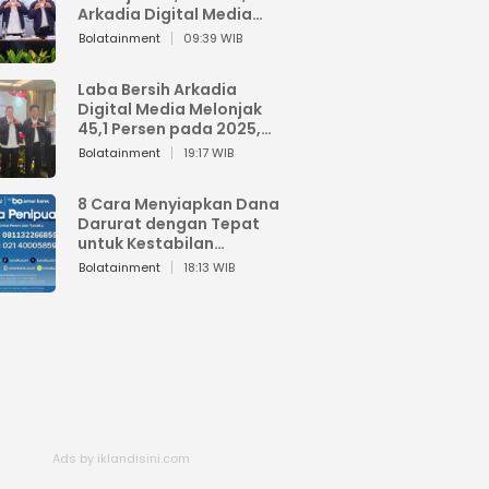
Arkadia Digital Media
Perkuat Bisnis AI dan
Bolatainment
09:39 WIB
Jaga Fundamental
Keuangan
Laba Bersih Arkadia
Digital Media Melonjak
45,1 Persen pada 2025,
Sentuh Rp1,76 Miliar
Bolatainment
19:17 WIB
8 Cara Menyiapkan Dana
Darurat dengan Tepat
untuk Kestabilan
Keuangan
Bolatainment
18:13 WIB