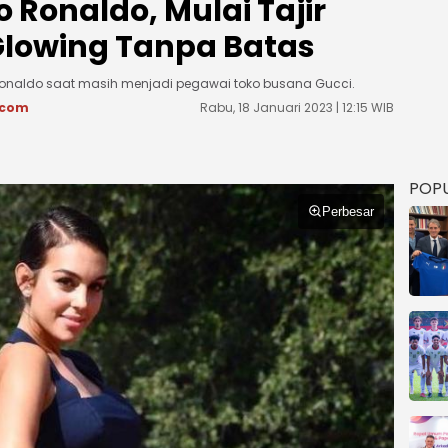
o Ronaldo, Mulai Tajir
 Glowing Tanpa Batas
onaldo saat masih menjadi pegawai toko busana Gucci.
.com
Rabu, 18 Januari 2023 | 12:15 WIB
POP
Perbesar