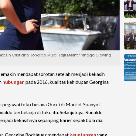
asih Cristiano Ronaldo, Mulai Tajir Melintir hingga Glowing
emakin mendapat sorotan setelah menjadi kekasih
in
hubungan
pada 2016, kualitas kehidupan Georgina
 pegawai toko busana Gucci di Madrid, Spanyol.
ldo berbelanja di toko itu. Selanjutnya, Ronaldo
njadi kekasihnya sepanjang karier sepakbola dia.
sr, Georgina Rodriguez mendapat
keuntungan
yang