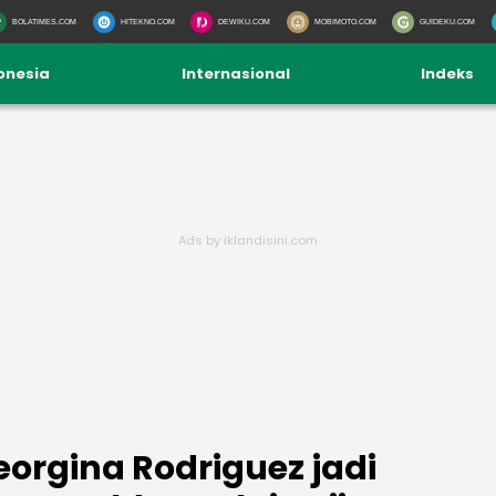
BOLATIMES.COM
HITEKNO.COM
DEWIKU.COM
MOBIMOTO.COM
GUIDEKU.COM
onesia
Internasional
Indeks
orgina Rodriguez jadi