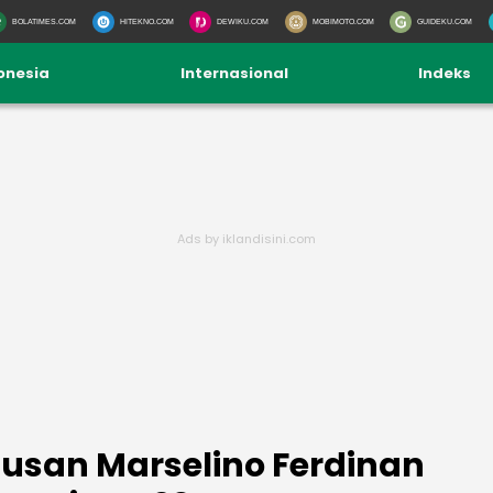
BOLATIMES.COM
HITEKNO.COM
DEWIKU.COM
MOBIMOTO.COM
GUIDEKU.COM
onesia
Internasional
Indeks
usan Marselino Ferdinan