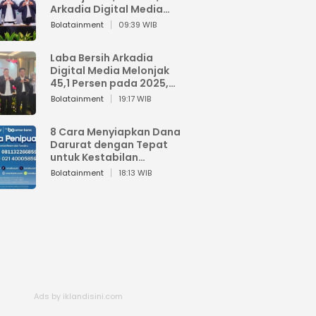
Arkadia Digital Media
Perkuat Bisnis AI dan
Bolatainment
09:39 WIB
Jaga Fundamental
Keuangan
Laba Bersih Arkadia
Digital Media Melonjak
45,1 Persen pada 2025,
Sentuh Rp1,76 Miliar
Bolatainment
19:17 WIB
8 Cara Menyiapkan Dana
Darurat dengan Tepat
untuk Kestabilan
Keuangan
Bolatainment
18:13 WIB