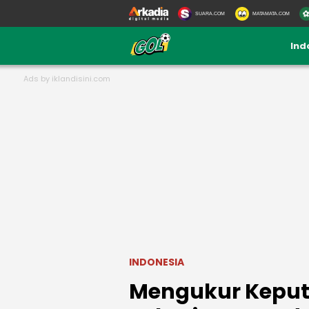
SUARA.COM
MATAMATA.COM
Ind
INDONESIA
Mengukur Keput