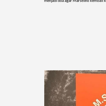
menjadi doa agar Marselino kembali k