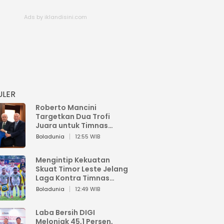
ULER
Roberto Mancini
Targetkan Dua Trofi
Juara untuk Timnas
Italia
Boladunia
12:55 WIB
Mengintip Kekuatan
Skuat Timor Leste Jelang
Laga Kontra Timnas
Indonesia di Piala AFF
Boladunia
12:49 WIB
2026
Laba Bersih DIGI
Melonjak 45,1 Persen,