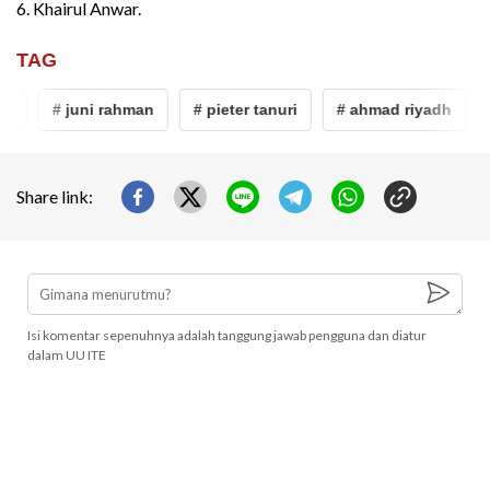
6. Khairul Anwar.
TAG
# juni rahman
# pieter tanuri
# ahmad riyadh
# e
Share link:
Isi komentar sepenuhnya adalah tanggung jawab pengguna dan diatur
dalam UU ITE