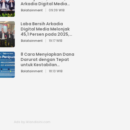
Arkadia Digital Media
Perkuat Bisnis AI dan
Bolatainment
09:39 WIB
Jaga Fundamental
Keuangan
Laba Bersih Arkadia
Digital Media Melonjak
45,1 Persen pada 2025,
Sentuh Rp1,76 Miliar
Bolatainment
19:17 WIB
8 Cara Menyiapkan Dana
Darurat dengan Tepat
untuk Kestabilan
Keuangan
Bolatainment
18:13 WIB