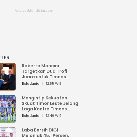
ULER
Roberto Mancini
Targetkan Dua Trofi
Juara untuk Timnas
Italia
Boladunia
12:55 WIB
Mengintip Kekuatan
Skuat Timor Leste Jelang
Laga Kontra Timnas
Indonesia di Piala AFF
Boladunia
12:49 WIB
2026
Laba Bersih DIGI
Melonjak 45,1 Persen,