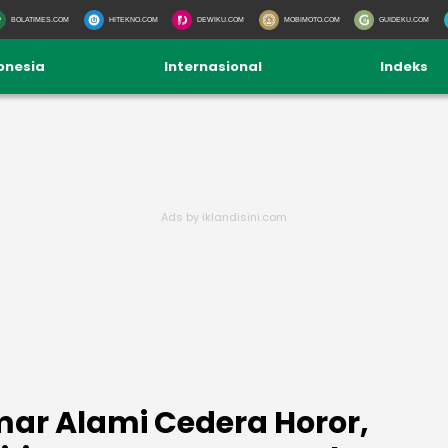
BOLATIMES.COM
HITEKNO.COM
DEWIKU.COM
MOBIMOTO.COM
GUIDEKU.COM
onesia
Internasional
Indeks
mar Alami Cedera Horor,