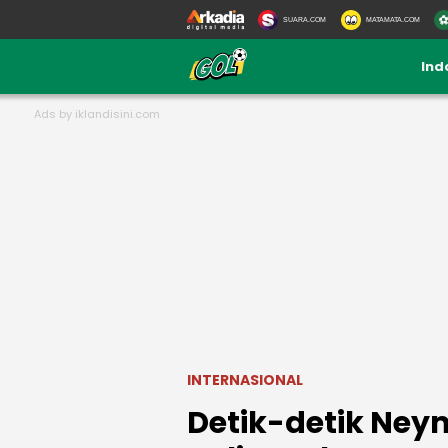
SUARA.COM
MATAMATA.COM
Ind
INTERNASIONAL
Detik-detik Ney