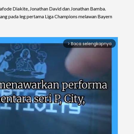
 Bafode Diakite, Jonathan David dan Jonathan Bamba.
 yang pada leg pertama Liga Champions melawan Bayern
Baca selengkapnya
arrow_forward_ios