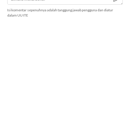
Isi komentar sepenuhnya adalah tanggung jawab pengguna dan diatur
dalam UU ITE