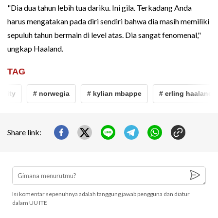
"Dia dua tahun lebih tua dariku. Ini gila. Terkadang Anda
harus mengatakan pada diri sendiri bahwa dia masih memiliki
sepuluh tahun bermain di level atas. Dia sangat fenomenal,"
ungkap Haaland.
TAG
city
# norwegia
# kylian mbappe
# erling haaland
Share link:
Isi komentar sepenuhnya adalah tanggung jawab pengguna dan diatur
dalam UU ITE