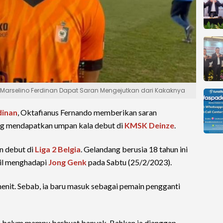
, Marselino Ferdinan Dapat Saran Mengejutkan dari Kakaknya
dinan
, Oktafianus Fernando memberikan saran
ng mendapatkan umpan kala debut di
KMSK Deinze
.
n debut di
Liga 2 Belgia
. Gelandang berusia 18 tahun ini
il menghadapi
Jong Genk
pada Sabtu (25/2/2023).
menit. Sebab, ia baru masuk sebagai pemain pengganti
no belum mampu berbuat banyak. Bahkan ia dianggap