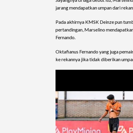
jarang mendapatkan umpan dari rekan
Pada akhirnya KMSK Deinze pun tumba
pertandingan, Marselino mendapatkan
Fernando.
Oktafianus Fernando yang juga pemain
ke rekannya jika tidak diberikan umpa