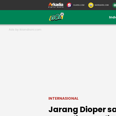
SUARA.COM
MATAMATA.COM
Ind
INTERNASIONAL
Jarang Dioper sa