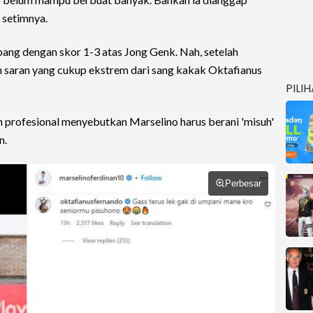
 setimnya.
ng dengan skor 1-3 atas Jong Genk. Nah, setelah
 saran yang cukup ekstrem dari sang kakak Oktafianus
PILI
 profesional menyebutkan Marselino harus berani 'misuh'
n.
Perbesar