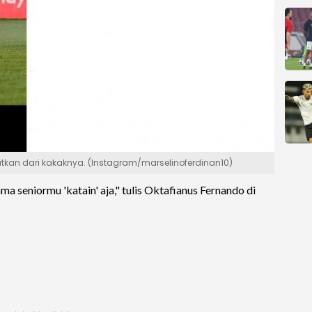
tkan dari kakaknya. (Instagram/marselinoferdinan10)
ma seniormu 'katain' aja," tulis Oktafianus Fernando di