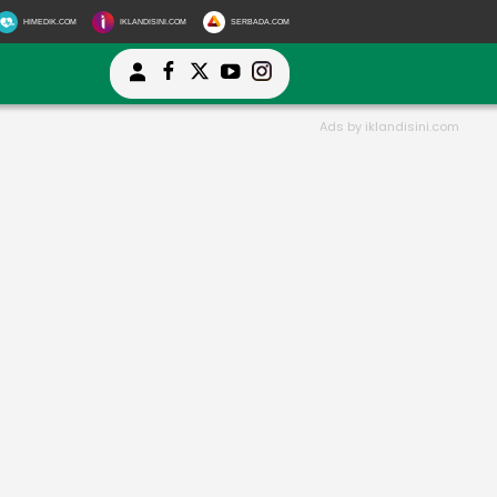
HIMEDIK.COM
IKLANDISINI.COM
SERBADA.COM