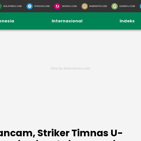
BOLATIMES.COM
HITEKNO.COM
DEWIKU.COM
MOBIMOTO.COM
GUIDEKU.COM
onesia
Internasional
Indeks
ncam, Striker Timnas U-