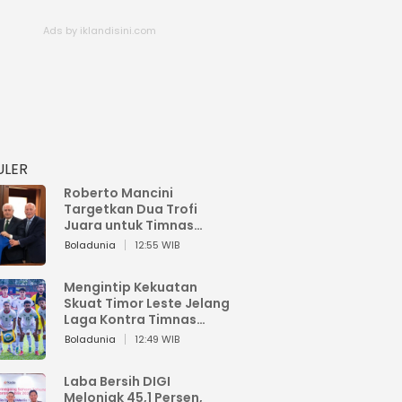
ULER
Roberto Mancini
Targetkan Dua Trofi
Juara untuk Timnas
Italia
Boladunia
12:55 WIB
Mengintip Kekuatan
Skuat Timor Leste Jelang
Laga Kontra Timnas
Indonesia di Piala AFF
Boladunia
12:49 WIB
2026
Laba Bersih DIGI
Melonjak 45,1 Persen,