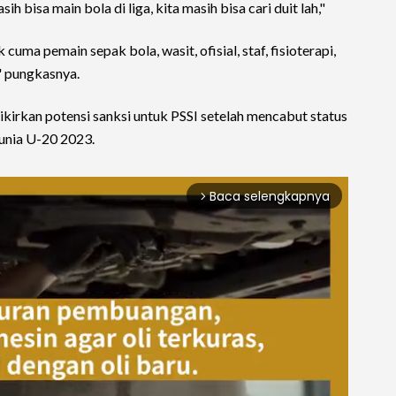
h bisa main bola di liga, kita masih bisa cari duit lah,"
uma pemain sepak bola, wasit, ofisial, staf, fisioterapi,
" pungkasnya.
irkan potensi sanksi untuk PSSI setelah mencabut status
Dunia U-20 2023.
Baca selengkapnya
arrow_forward_ios