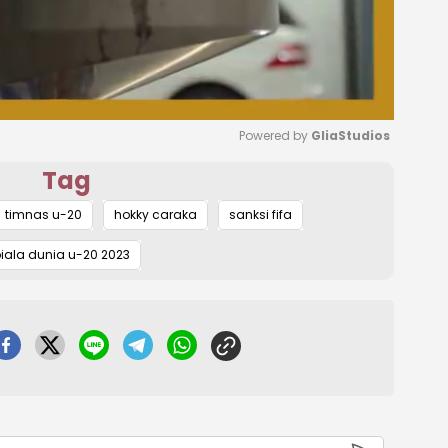
Powered by 
GliaStudios
Tag
Mute
timnas u-20
hokky caraka
sanksi fifa
iala dunia u-20 2023