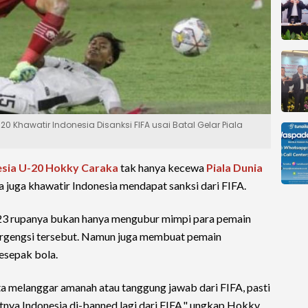
 Khawatir Indonesia Disanksi FIFA usai Batal Gelar Piala
sia U-20
Hokky Caraka
tak hanya kecewa
Piala Dunia
 Ia juga khawatir Indonesia mendapat sanksi dari FIFA.
023 rupanya bukan hanya mengubur mimpi para pemain
bergengsi tersebut. Namun juga membuat pemain
esepak bola.
ta melanggar amanah atau tanggung jawab dari FIFA, pasti
kutnya Indonesia di-banned lagi dari FIFA," ungkap Hokky