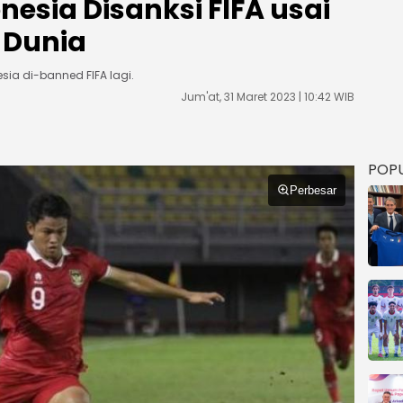
nesia Disanksi FIFA usai
a Dunia
sia di-banned FIFA lagi.
Jum'at, 31 Maret 2023 | 10:42 WIB
POP
Perbesar