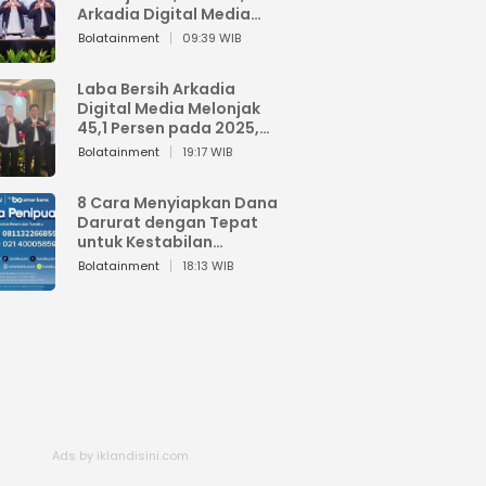
Arkadia Digital Media
Perkuat Bisnis AI dan
Bolatainment
09:39 WIB
Jaga Fundamental
Keuangan
Laba Bersih Arkadia
Digital Media Melonjak
45,1 Persen pada 2025,
Sentuh Rp1,76 Miliar
Bolatainment
19:17 WIB
8 Cara Menyiapkan Dana
Darurat dengan Tepat
untuk Kestabilan
Keuangan
Bolatainment
18:13 WIB