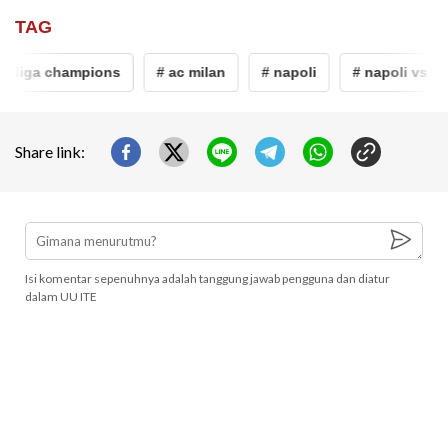
TAG
# liga champions
# ac milan
# napoli
# napoli vs ac 
Share link:
Isi komentar sepenuhnya adalah tanggung jawab pengguna dan diatur
dalam UU ITE