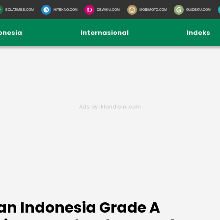
BOLATIMES.COM
HITEKNO.COM
DEWIKU.COM
MOBIMOTO.COM
GUIDEKU.COM
onesia
Internasional
Indeks
n Indonesia Grade A