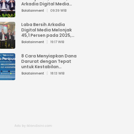
Arkadia Digital Media
Perkuat Bisnis AI dan
Bolatainment
09:39 WIB
Jaga Fundamental
Keuangan
Laba Bersih Arkadia
Digital Media Melonjak
45,1 Persen pada 2025,
Sentuh Rp1,76 Miliar
Bolatainment
19:17 WIB
8 Cara Menyiapkan Dana
Darurat dengan Tepat
untuk Kestabilan
Keuangan
Bolatainment
18:13 WIB