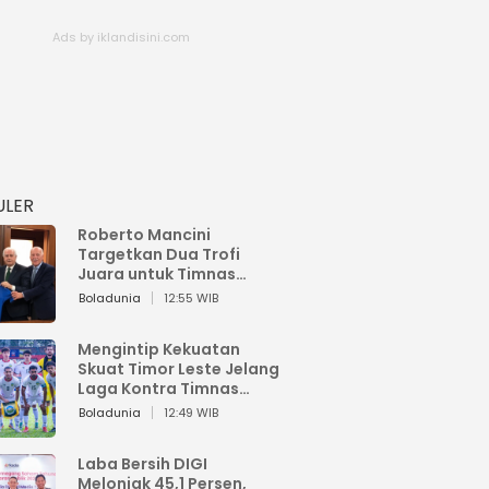
ULER
Roberto Mancini
Targetkan Dua Trofi
Juara untuk Timnas
Italia
Boladunia
12:55 WIB
Mengintip Kekuatan
Skuat Timor Leste Jelang
Laga Kontra Timnas
Indonesia di Piala AFF
Boladunia
12:49 WIB
2026
Laba Bersih DIGI
Melonjak 45,1 Persen,