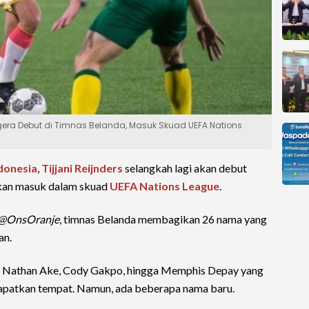
era Debut di Timnas Belanda, Masuk Skuad UEFA Nations
donesia
,
Tijjani Reijnders
selangkah lagi akan debut
mkan masuk dalam skuad
UEFA Nations League
.
@OnsOranje
, timnas Belanda membagikan 26 nama yang
an.
jk, Nathan Ake, Cody Gakpo, hingga Memphis Depay yang
apatkan tempat. Namun, ada beberapa nama baru.