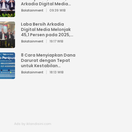
Arkadia Digital Media
Perkuat Bisnis AI dan
Bolatainment
09:39 WIB
Jaga Fundamental
Keuangan
Laba Bersih Arkadia
Digital Media Melonjak
45,1 Persen pada 2025,
Sentuh Rp1,76 Miliar
Bolatainment
19:17 WIB
8 Cara Menyiapkan Dana
Darurat dengan Tepat
untuk Kestabilan
Keuangan
Bolatainment
18:13 WIB