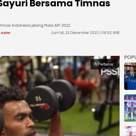
Sayuri Bersama Timnas
nas Indonesia jelang Piala AFF 2022.
s.com
Jum'at, 23 Desember 2022 | 08:52 WIB
POP
Perbesar