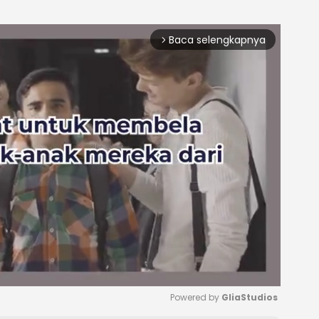
Baca selengkapnya
arrow_forward_ios
Powered by 
GliaStudios