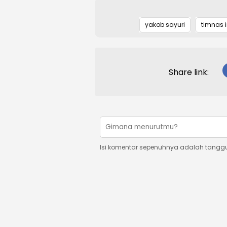
yakob sayuri
timnas 
Share link:
Isi komentar sepenuhnya adalah tangg