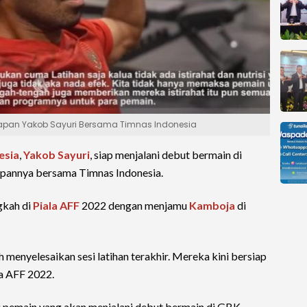
Harapan Yakob Sayuri Bersama Timnas Indonesia
esia
,
Yakob Sayuri
, siap menjalani debut bermain di
rapannya bersama Timnas Indonesia.
gkah di
Piala AFF
2022 dengan menjamu
Kamboja
di
menyelesaikan sesi latihan terakhir. Mereka kini bersiap
a AFF 2022.
tu pemain yang akan menjalani debut bermain di GBK.