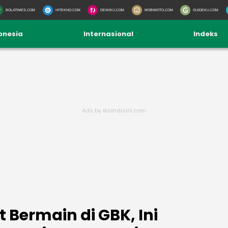
BOLATIMES.COM
HITEKNO.COM
DEWIKU.COM
MOBIMOTO.COM
GUIDEKU.COM
onesia
Internasional
Indeks
t Bermain di GBK, Ini