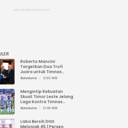
ULER
Roberto Mancini
Targetkan Dua Trofi
Juara untuk Timnas
Italia
Boladunia
12:55 WIB
Mengintip Kekuatan
Skuat Timor Leste Jelang
Laga Kontra Timnas
Indonesia di Piala AFF
Boladunia
12:49 WIB
2026
Laba Bersih DIGI
Melonjak 45,1 Persen,