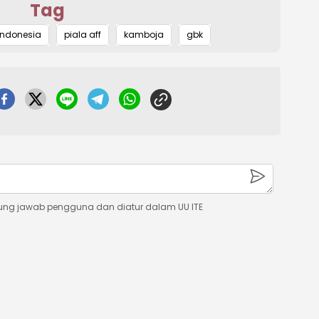
Tag
Mute
indonesia
piala aff
kamboja
gbk
ung jawab pengguna dan diatur dalam UU ITE