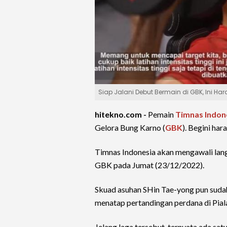
Siap Jalani Debut Bermain di GBK, Ini 
hitekno.com -
Pemain
Timnas Indon
Gelora Bung Karno (
GBK
). Begini ha
Timnas Indonesia akan mengawali lan
GBK pada Jumat (23/12/2022).
Skuad asuhan SHin Tae-yong pun sudah 
menatap pertandingan perdana di Pial
Jelang laga tersebut, ternyata ada sa