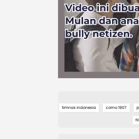
timnas indonesia
como 1907
p
fi