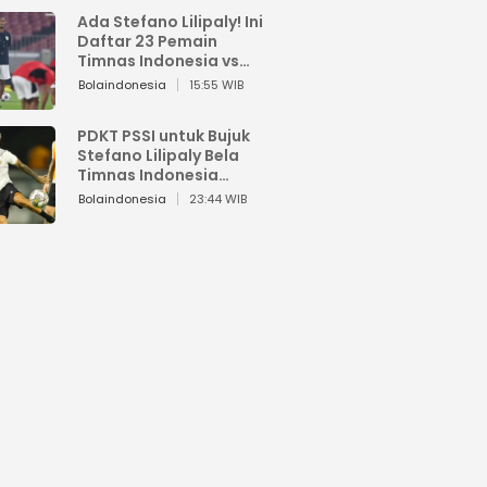
Ada Stefano Lilipaly! Ini
Daftar 23 Pemain
Timnas Indonesia vs
China
Bolaindonesia
15:55 WIB
PDKT PSSI untuk Bujuk
Stefano Lilipaly Bela
Timnas Indonesia
Berakhir Berantakan
Bolaindonesia
23:44 WIB