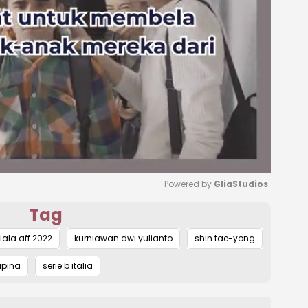
Powered by 
GliaStudios
Tag
Mute
iala aff 2022
kurniawan dwi yulianto
shin tae-yong
lipina
serie b italia