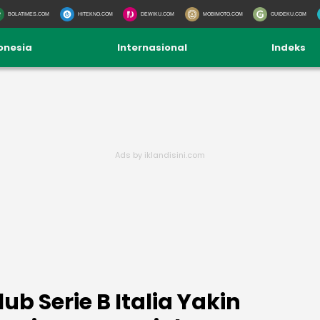
BOLATIMES.COM
HITEKNO.COM
DEWIKU.COM
MOBIMOTO.COM
GUIDEKU.COM
onesia
Internasional
Indeks
lub Serie B Italia Yakin