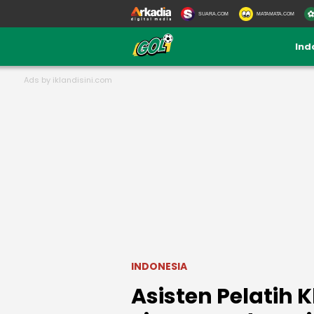
SUARA.COM
MATAMATA.COM
Ind
INDONESIA
Asisten Pelatih K