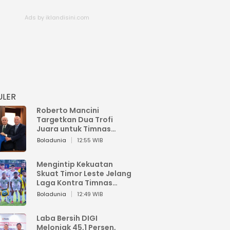
ULER
Roberto Mancini
Targetkan Dua Trofi
Juara untuk Timnas
Italia
Boladunia
12:55 WIB
Mengintip Kekuatan
Skuat Timor Leste Jelang
Laga Kontra Timnas
Indonesia di Piala AFF
Boladunia
12:49 WIB
2026
Laba Bersih DIGI
Melonjak 45,1 Persen,