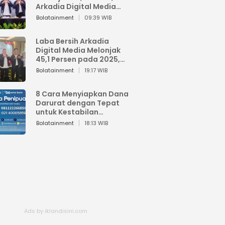
Arkadia Digital Media
Perkuat Bisnis AI dan
Bolatainment
09:39 WIB
Jaga Fundamental
Keuangan
Laba Bersih Arkadia
Digital Media Melonjak
45,1 Persen pada 2025,
Sentuh Rp1,76 Miliar
Bolatainment
19:17 WIB
8 Cara Menyiapkan Dana
Darurat dengan Tepat
untuk Kestabilan
Keuangan
Bolatainment
18:13 WIB