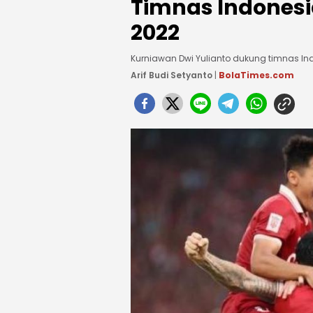
Timnas Indonesia
2022
Kurniawan Dwi Yulianto dukung timnas Ind
Arif Budi Setyanto
|
BolaTimes.com