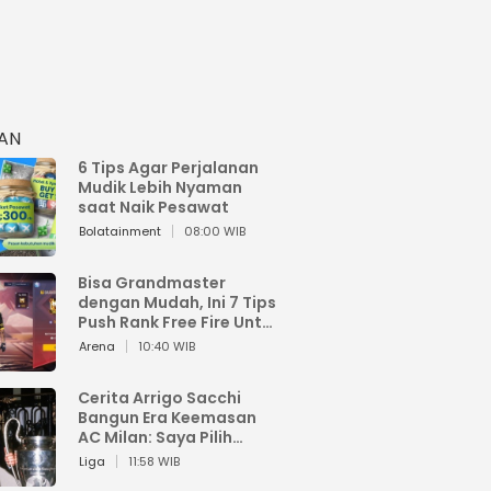
HAN
6 Tips Agar Perjalanan
Mudik Lebih Nyaman
saat Naik Pesawat
Bolatainment
08:00 WIB
Bisa Grandmaster
dengan Mudah, Ini 7 Tips
Push Rank Free Fire Untuk
Pemula
Arena
10:40 WIB
Cerita Arrigo Sacchi
Bangun Era Keemasan
AC Milan: Saya Pilih
Pemain dari Isi Otaknya
Liga
11:58 WIB