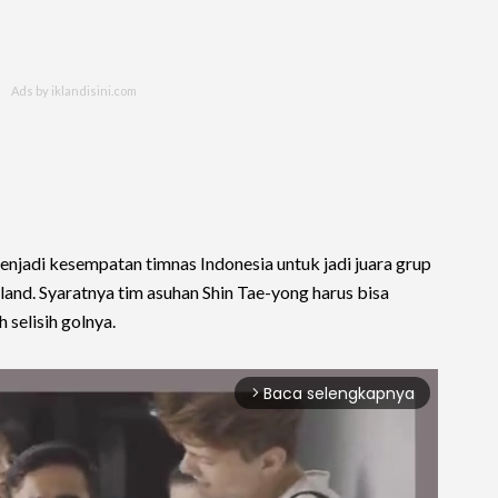
enjadi kesempatan timnas Indonesia untuk jadi juara grup
and. Syaratnya tim asuhan Shin Tae-yong harus bisa
selisih golnya.
Baca selengkapnya
arrow_forward_ios