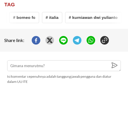
TAG
# borneo fc
# italia
# kurniawan dwi yulianto
# 
Share link:
Isi komentar sepenuhnya adalah tanggung jawab pengguna dan diatur
dalam UU ITE