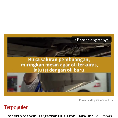
Baca selengkapnya
arrow_forward_ios
Powered by 
GliaStudios
Terpopuler
Mute
Roberto Mancini Targetkan Dua Trofi Juara untuk Timnas