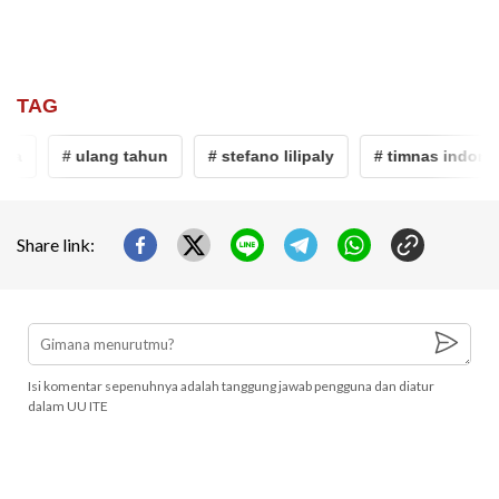
TAG
a
# ulang tahun
# stefano lilipaly
# timnas indonesi
Share link:
Isi komentar sepenuhnya adalah tanggung jawab pengguna dan diatur
dalam UU ITE