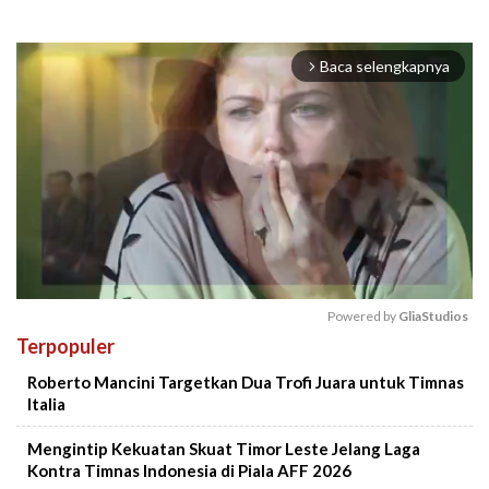
Baca selengkapnya
arrow_forward_ios
Powered by 
GliaStudios
Terpopuler
Mute
Roberto Mancini Targetkan Dua Trofi Juara untuk Timnas
Italia
Mengintip Kekuatan Skuat Timor Leste Jelang Laga
Kontra Timnas Indonesia di Piala AFF 2026