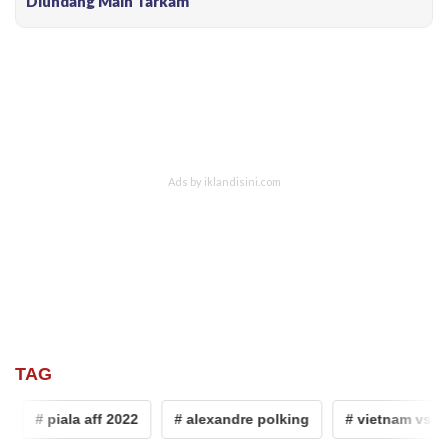
Diundang Main Tarkam
TAG
# piala aff 2022
# alexandre polking
# vietnam vs tha