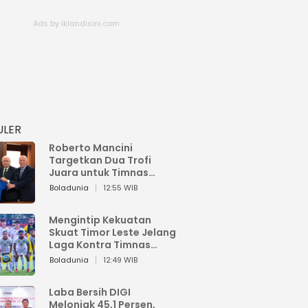
ULER
Roberto Mancini
Targetkan Dua Trofi
Juara untuk Timnas
Italia
Boladunia
12:55 WIB
Mengintip Kekuatan
Skuat Timor Leste Jelang
Laga Kontra Timnas
Indonesia di Piala AFF
Boladunia
12:49 WIB
2026
Laba Bersih DIGI
Melonjak 45,1 Persen,