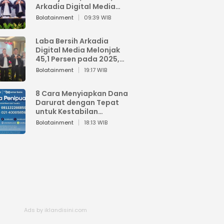
Arkadia Digital Media
Perkuat Bisnis AI dan
Bolatainment
09:39 WIB
Jaga Fundamental
Keuangan
Laba Bersih Arkadia
Digital Media Melonjak
45,1 Persen pada 2025,
Sentuh Rp1,76 Miliar
Bolatainment
19:17 WIB
8 Cara Menyiapkan Dana
Darurat dengan Tepat
untuk Kestabilan
Keuangan
Bolatainment
18:13 WIB