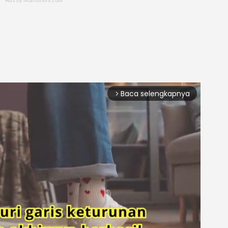
Baca selengkapnya
arrow_forward_ios