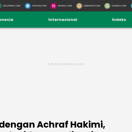
BOLATIMES.COM
HITEKNO.COM
DEWIKU.COM
MOBIMOTO.COM
GUIDEKU.COM
onesia
Internasional
Indeks
dengan Achraf Hakimi,