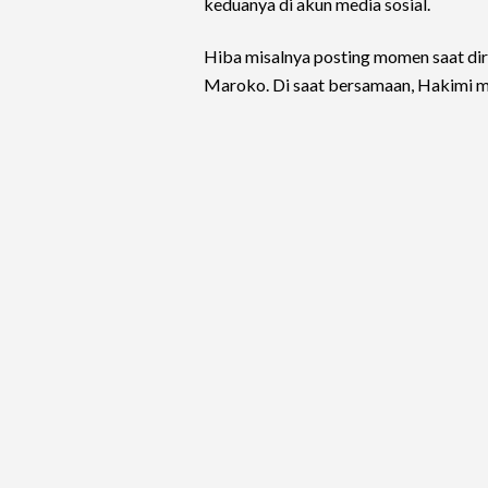
keduanya di akun media sosial.
Hiba misalnya posting momen saat diri
Maroko. Di saat bersamaan, Hakimi m