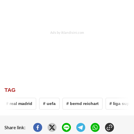
TAG
# real madrid
# uefa
# bernd reichart
# liga super e
Share link: