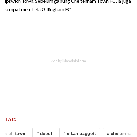
Ipswich Town. Sebelum gabung Cheltenham Town FC, ia juga
sempat membela Gillingham FC.
TAG
swich town
# debut
# elkan baggott
# cheltenham t