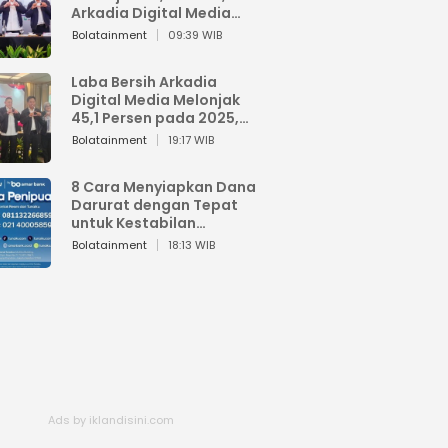
Arkadia Digital Media
Perkuat Bisnis AI dan
Bolatainment
09:39 WIB
Jaga Fundamental
Keuangan
Laba Bersih Arkadia
Digital Media Melonjak
45,1 Persen pada 2025,
Sentuh Rp1,76 Miliar
Bolatainment
19:17 WIB
8 Cara Menyiapkan Dana
Darurat dengan Tepat
untuk Kestabilan
Keuangan
Bolatainment
18:13 WIB