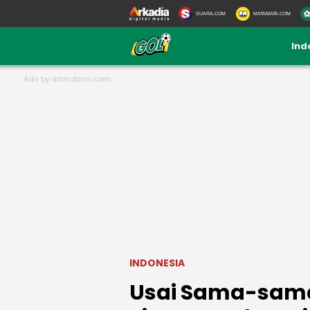
SUARA.COM
MATAMATA.COM
Ind
INDONESIA
Usai Sama-sama