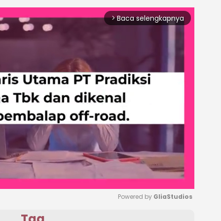
Baca selengkapnya
arrow_forward_ios
Powered by 
GliaStudios
Tag