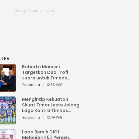
ULER
Roberto Mancini
Targetkan Dua Trofi
Juara untuk Timnas
Italia
Boladunia
12:55 WIB
Mengintip Kekuatan
Skuat Timor Leste Jelang
Laga Kontra Timnas
Indonesia di Piala AFF
Boladunia
12:49 WIB
2026
Laba Bersih DIGI
Melonjak 45,1 Persen,