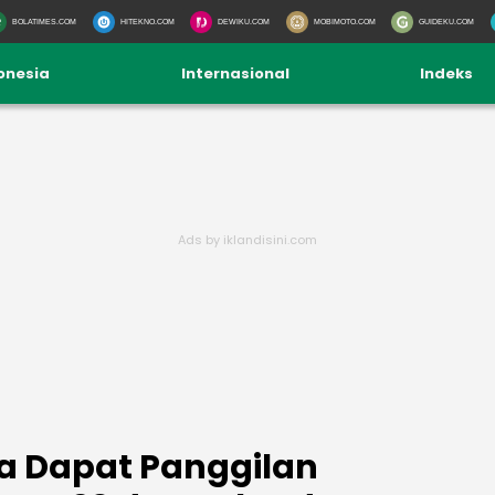
BOLATIMES.COM
HITEKNO.COM
DEWIKU.COM
MOBIMOTO.COM
GUIDEKU.COM
onesia
Internasional
Indeks
 Dapat Panggilan