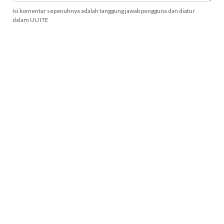
Isi komentar sepenuhnya adalah tanggung jawab pengguna dan diatur
dalam UU ITE