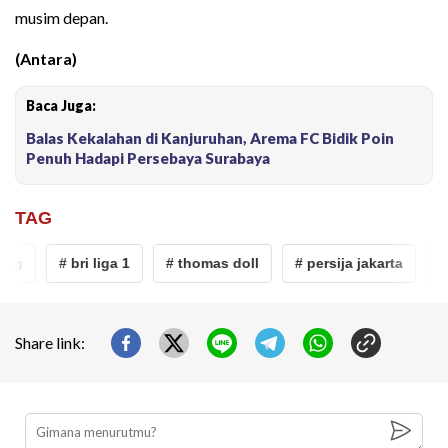
musim depan.
(Antara)
Baca Juga:
Balas Kekalahan di Kanjuruhan, Arema FC Bidik Poin
Penuh Hadapi Persebaya Surabaya
TAG
ng
# bri liga 1
# thomas doll
# persija jakarta
# 
Share link: