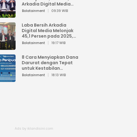
Arkadia Digital Media
Perkuat Bisnis AI dan
Bolatainment
09:39 WIB
Jaga Fundamental
Keuangan
Laba Bersih Arkadia
Digital Media Melonjak
45,1 Persen pada 2025,
Sentuh Rp1,76 Miliar
Bolatainment
19:17 WIB
8 Cara Menyiapkan Dana
Darurat dengan Tepat
untuk Kestabilan
Keuangan
Bolatainment
18:13 WIB