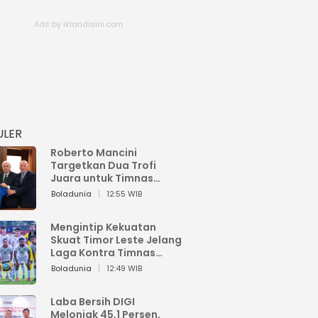
ULER
Roberto Mancini
Targetkan Dua Trofi
Juara untuk Timnas
Italia
Boladunia
12:55 WIB
Mengintip Kekuatan
Skuat Timor Leste Jelang
Laga Kontra Timnas
Indonesia di Piala AFF
Boladunia
12:49 WIB
2026
Laba Bersih DIGI
Melonjak 45,1 Persen,