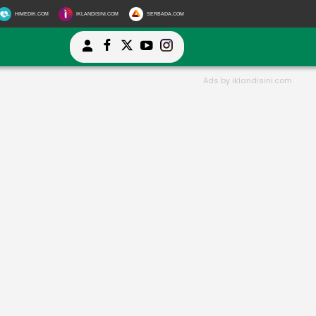
HIMEDIK.COM
IKLANDISINI.COM
SERBADA.COM