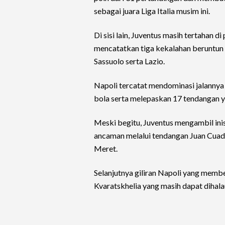
sebagai juara Liga Italia musim ini.
Di sisi lain, Juventus masih tertahan d
mencatatkan tiga kekalahan beruntun p
Sassuolo serta Lazio.
Napoli tercatat mendominasi jalanny
bola serta melepaskan 17 tendangan y
Meski begitu, Juventus mengambil ini
ancaman melalui tendangan Juan Cuadr
Meret.
Selanjutnya giliran Napoli yang memb
Kvaratskhelia yang masih dapat dihala