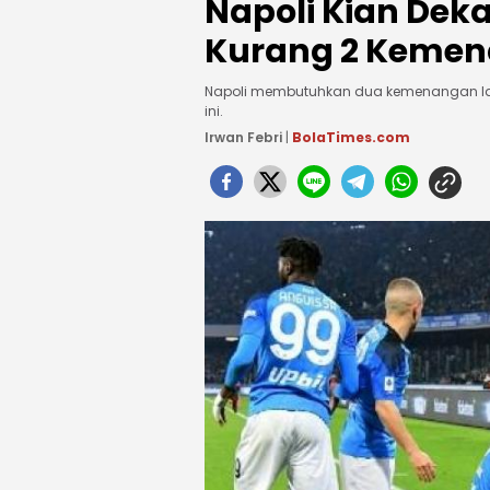
Napoli Kian Dek
Kurang 2 Kemen
Napoli membutuhkan dua kemenangan lagi
ini.
Irwan Febri
|
BolaTimes.com