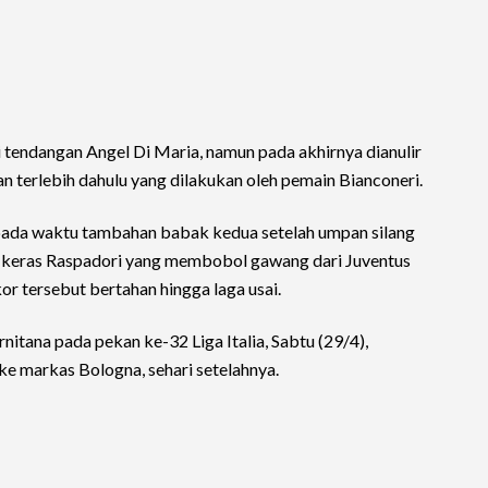
 tendangan Angel Di Maria, namun pada akhirnya dianulir
n terlebih dahulu yang dilakukan oleh pemain Bianconeri.
pada waktu tambahan babak kedua setelah umpan silang
 keras Raspadori yang membobol gawang dari Juventus
or tersebut bertahan hingga laga usai.
nitana pada pekan ke-32 Liga Italia, Sabtu (29/4),
e markas Bologna, sehari setelahnya.