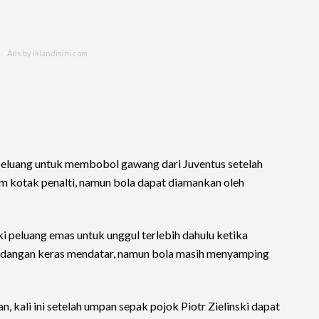
eluang untuk membobol gawang dari Juventus setelah
 kotak penalti, namun bola dapat diamankan oleh
ki peluang emas untuk unggul terlebih dahulu ketika
ndangan keras mendatar, namun bola masih menyamping
kali ini setelah umpan sepak pojok Piotr Zielinski dapat