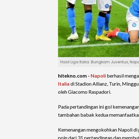
Hasil Liga Italia: Bungkam Juventus, Na
hitekno.com -
Napoli
berhasil meng
Italia
di Stadion Allianz, Turin, Ming
oleh Giacomo Raspadori.
Pada pertandingan ini gol kemenangan
tambahan babak kedua memanfaatk
Kemenangan mengokohkan Napoli di p
poin dari 31 pertandingan dan membut