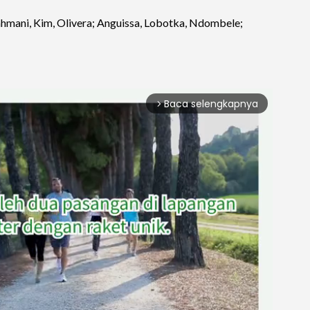
ahmani, Kim, Olivera; Anguissa, Lobotka, Ndombele;
Baca selengkapnya
arrow_forward_ios