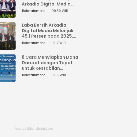
Arkadia Digital Media
Perkuat Bisnis AI dan
Bolatainment
09:39 WIB
Jaga Fundamental
Keuangan
Laba Bersih Arkadia
Digital Media Melonjak
45,1 Persen pada 2025,
Sentuh Rp1,76 Miliar
Bolatainment
19:17 WIB
8 Cara Menyiapkan Dana
Darurat dengan Tepat
untuk Kestabilan
Keuangan
Bolatainment
18:13 WIB