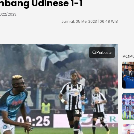
mbang Udinese 1-1
2022/2023.
Jum'at, 05 Mei 2023 | 06:48 WIB
Perbesar
POP