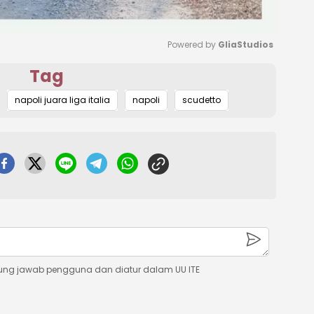
Powered by 
GliaStudios
Tag
Mute
napoli juara liga italia
napoli
scudetto
ung jawab pengguna dan diatur dalam UU ITE