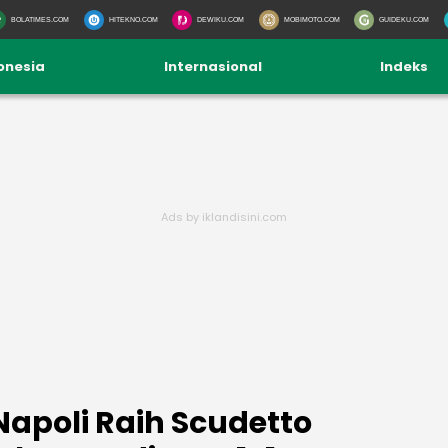
BOLATIMES.COM
HITEKNO.COM
DEWIKU.COM
MOBIMOTO.COM
GUIDEKU.COM
onesia
Internasional
Indeks
: Napoli Raih Scudetto