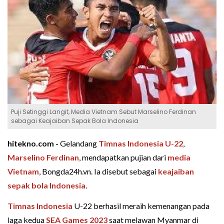
Puji Setinggi Langit, Media Vietnam Sebut Marselino Ferdinan
sebagai Keajaiban Sepak Bola Indonesia
hitekno.com -
Gelandang
Timnas Indonesia U-22
,
Marselino Ferdinan
, mendapatkan pujian dari
media
Vietnam
, Bongda24h.vn. Ia disebut sebagai
keajaiban
sepak bola Indonesia
.
Timnas Indonesia
U-22 berhasil meraih kemenangan pada
laga kedua
SEA Games 2023
saat melawan Myanmar di