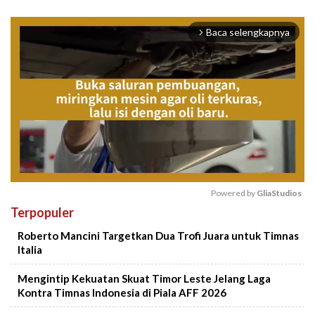
Baca selengkapnya
arrow_forward_ios
Powered by 
GliaStudios
Terpopuler
Mute
Roberto Mancini Targetkan Dua Trofi Juara untuk Timnas
Italia
Mengintip Kekuatan Skuat Timor Leste Jelang Laga
Kontra Timnas Indonesia di Piala AFF 2026