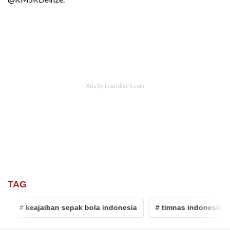
TAG
# keajaiban sepak bola indonesia
# timnas indonesia u-22