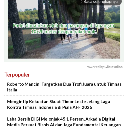
Baca selengkapnya
arrow_forward_ios
Powered by 
GliaStudios
Terpopuler
Mute
Roberto Mancini Targetkan Dua Trofi Juara untuk Timnas
Italia
Mengintip Kekuatan Skuat Timor Leste Jelang Laga
Kontra Timnas Indonesia di Piala AFF 2026
Laba Bersih DIGI Melonjak 45,1 Persen, Arkadia Digital
Media Perkuat Bisnis AI dan Jaga Fundamental Keuangan