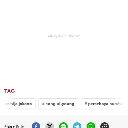
TAG
# persija jakarta
# song ui-young
# persebaya surabaya
Share link: