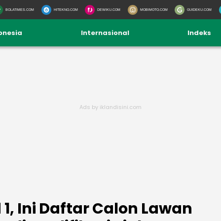
BOLATIMES.COM
HITEKNO.COM
DEWIKU.COM
MOBIMOTO.COM
GUIDEKU.COM
onesia
Internasional
Indeks
 1, Ini Daftar Calon Lawan