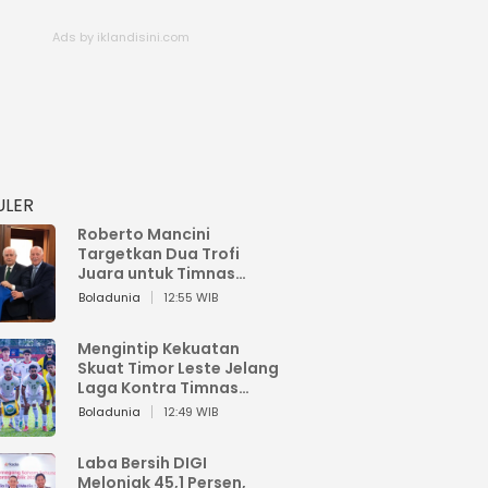
ULER
Roberto Mancini
Targetkan Dua Trofi
Juara untuk Timnas
Italia
Boladunia
12:55 WIB
Mengintip Kekuatan
Skuat Timor Leste Jelang
Laga Kontra Timnas
Indonesia di Piala AFF
Boladunia
12:49 WIB
2026
Laba Bersih DIGI
Melonjak 45,1 Persen,