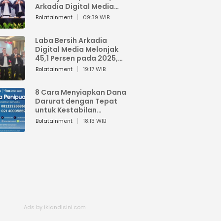
Arkadia Digital Media
Perkuat Bisnis AI dan
Bolatainment
09:39 WIB
Jaga Fundamental
Keuangan
Laba Bersih Arkadia
Digital Media Melonjak
45,1 Persen pada 2025,
Sentuh Rp1,76 Miliar
Bolatainment
19:17 WIB
8 Cara Menyiapkan Dana
Darurat dengan Tepat
untuk Kestabilan
Keuangan
Bolatainment
18:13 WIB