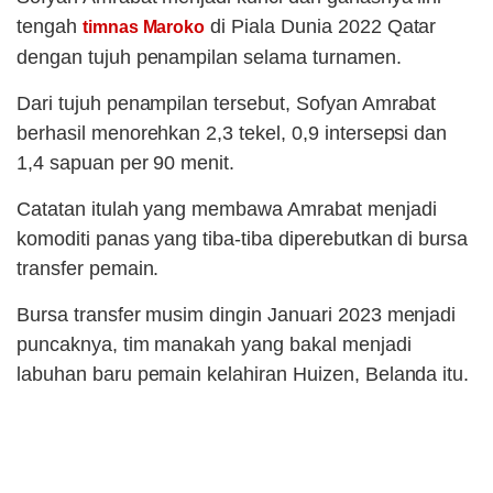
tengah
di Piala Dunia 2022 Qatar
timnas Maroko
dengan tujuh penampilan selama turnamen.
Dari tujuh penampilan tersebut, Sofyan Amrabat
berhasil menorehkan 2,3 tekel, 0,9 intersepsi dan
1,4 sapuan per 90 menit.
Catatan itulah yang membawa Amrabat menjadi
komoditi panas yang tiba-tiba diperebutkan di bursa
transfer pemain.
Bursa transfer musim dingin Januari 2023 menjadi
puncaknya, tim manakah yang bakal menjadi
labuhan baru pemain kelahiran Huizen, Belanda itu.