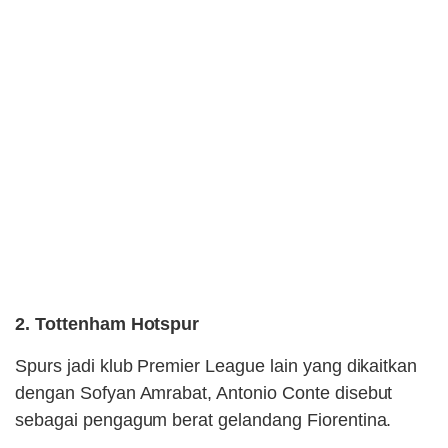
2. Tottenham Hotspur
Spurs jadi klub Premier League lain yang dikaitkan
dengan Sofyan Amrabat, Antonio Conte disebut
sebagai pengagum berat gelandang Fiorentina.