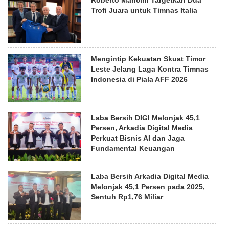
Trofi Juara untuk Timnas Italia
Mengintip Kekuatan Skuat Timor
Leste Jelang Laga Kontra Timnas
Indonesia di Piala AFF 2026
Laba Bersih DIGI Melonjak 45,1
Persen, Arkadia Digital Media
Perkuat Bisnis AI dan Jaga
Fundamental Keuangan
Laba Bersih Arkadia Digital Media
Melonjak 45,1 Persen pada 2025,
Sentuh Rp1,76 Miliar