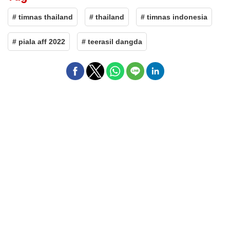
# timnas thailand
# thailand
# timnas indonesia
# piala aff 2022
# teerasil dangda