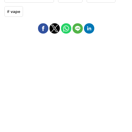
# vape