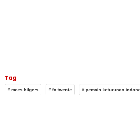
Tag
# mees hilgers
# fc twente
# pemain keturunan indone