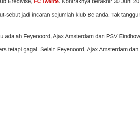
lub Eredivise,
. Kontraknya berakhir 30 Juni 
FC Twente
ut-sebut jadi incaran sejumlah klub Belanda. Tak tanggun
m itu adalah Feyenoord, Ajax Amsterdam dan PSV Eindhov
ers tetapi gagal. Selain Feyenoord, Ajax Amsterdam 