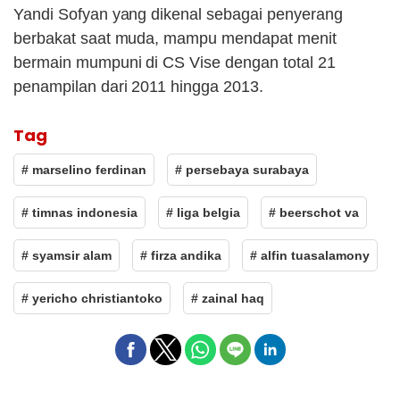
Yandi Sofyan yang dikenal sebagai penyerang
berbakat saat muda, mampu mendapat menit
bermain mumpuni di CS Vise dengan total 21
penampilan dari 2011 hingga 2013.
Tag
# marselino ferdinan
# persebaya surabaya
# timnas indonesia
# liga belgia
# beerschot va
# syamsir alam
# firza andika
# alfin tuasalamony
# yericho christiantoko
# zainal haq