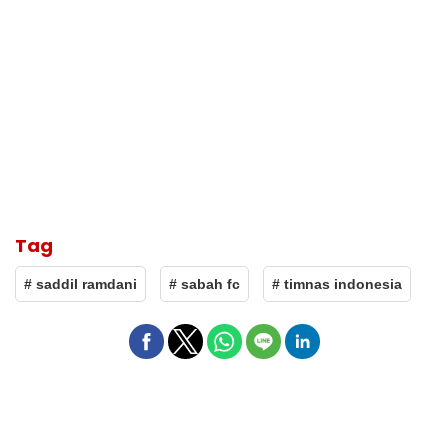
Tag
# saddil ramdani
# sabah fc
# timnas indonesia