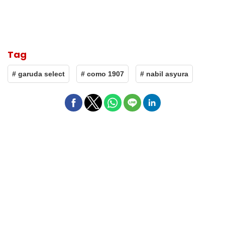
Tag
# garuda select
# como 1907
# nabil asyura