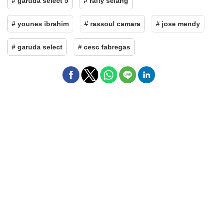
# garuda select 5
# rafly selang
# younes ibrahim
# rassoul camara
# jose mendy
# garuda select
# cesc fabregas