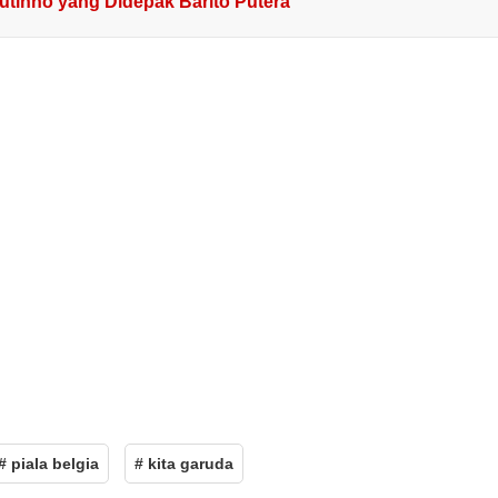
outinho yang Didepak Barito Putera
# piala belgia
# kita garuda