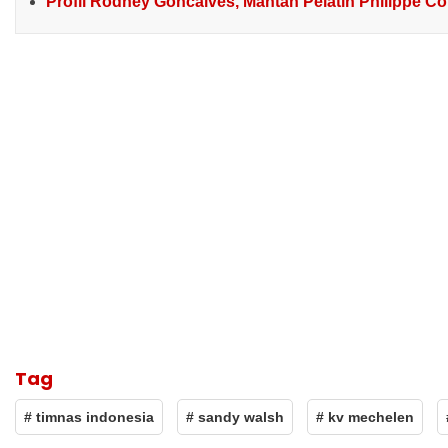
Profil Rodney Goncalves, Mantan Pelatih Philippe C
Tag
# timnas indonesia
# sandy walsh
# kv mechelen