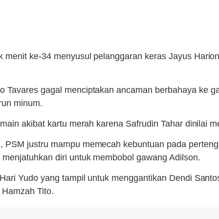
 menit ke-34 menyusul pelanggaran keras Jayus Hario
do Tavares gagal menciptakan ancaman berbahaya ke g
run minum.
in akibat kartu merah karena Safrudin Tahar dinilai me
im, PSM justru mampu memecah kebuntuan pada perteng
 menjatuhkan diri untuk membobol gawang Adilson.
 Hari Yudo yang tampil untuk menggantikan Dendi Sant
h Hamzah Tito.