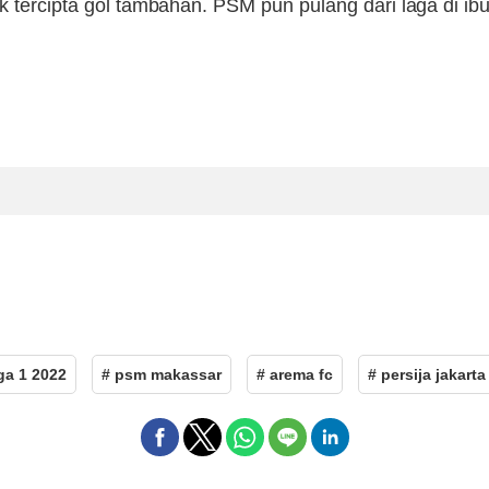
dak tercipta gol tambahan. PSM pun pulang dari laga di
iga 1 2022
# psm makassar
# arema fc
# persija jakarta