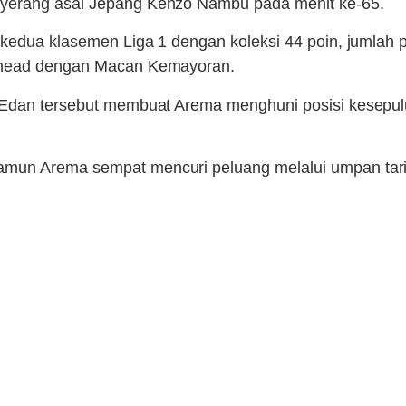
nyerang asal Jepang Kenzo Nambu pada menit ke-65.
i kedua klasemen Liga 1 dengan koleksi 44 poin, jumlah
 head dengan Macan Kemayoran.
 Edan tersebut membuat Arema menghuni posisi kesepulu
amun Arema sempat mencuri peluang melalui umpan tar