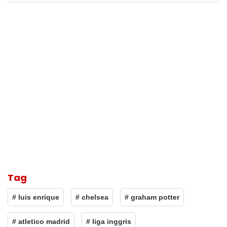
Tag
# luis enrique
# chelsea
# graham potter
# atletico madrid
# liga inggris