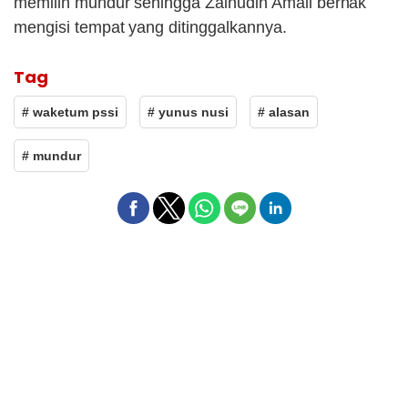
memilih mundur sehingga Zainudin Amali berhak
mengisi tempat yang ditinggalkannya.
Tag
# waketum pssi
# yunus nusi
# alasan
# mundur