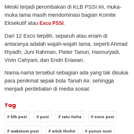
Meski terjadi perombakan di KLB PSSI ini, muka-
muka lama masih mendominasi bagian Komite
Eksekutif atau
.
Exco PSSI
Dari 12 Exco terpilih, separuh atau enam di
antaranya adalah wajah-wajah lama, seperti Ahmad
Riyadh, Juni Rahman, Pieter Tanuri, Hasnuryadi,
Vivin Cahyani, dan Endri Erawan.
Nama-nama tersebut sebagian ada yang tak disukai
para penikmat sepak bola Tanah Air, sehingga
menjadi perdebatan di media sosial.
Tag
# klb pssi
# pssi
# ratu tisha
# exco pssi
# waketum pssi
# erick thohir
# yunus nusi