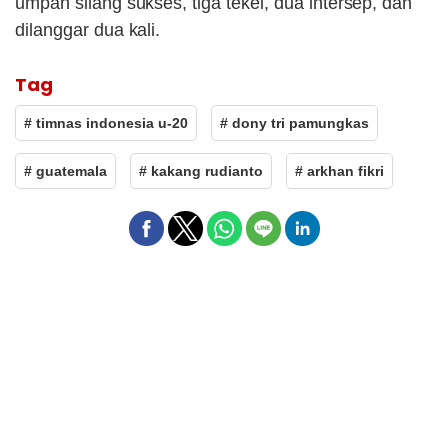
umpan silang sukses, tiga tekel, dua intersep, dan
dilanggar dua kali.
Tag
# timnas indonesia u-20
# dony tri pamungkas
# guatemala
# kakang rudianto
# arkhan fikri