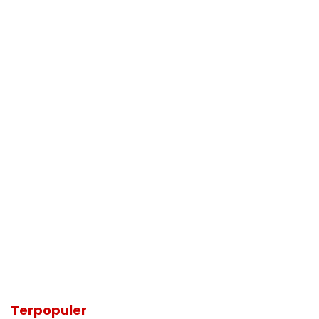
Terpopuler