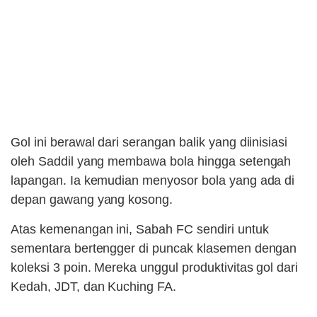
Gol ini berawal dari serangan balik yang diinisiasi
oleh Saddil yang membawa bola hingga setengah
lapangan. Ia kemudian menyosor bola yang ada di
depan gawang yang kosong.
Atas kemenangan ini, Sabah FC sendiri untuk
sementara bertengger di puncak klasemen dengan
koleksi 3 poin. Mereka unggul produktivitas gol dari
Kedah, JDT, dan Kuching FA.