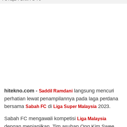
hitekno.com -
langsung mencuri
Saddil Ramdani
perhatian lewat penampilannya pada laga perdana
bersama
di
2023.
Sabah FC
Liga Super Malaysia
Sabah FC mengawali kompetisi
Liga Malaysia
dengan menjanjikan. Tim asuhan Ong Kim Swee