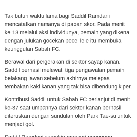
Tak butuh waktu lama bagi Saddil Ramdani
mencatatkan namanya di papan skor. Pada menit
ke-13 melalui aksi individunya, pemain yang dikenal
dengan julukan gocekan pecel lele itu membuka
keunggulan Sabah FC.
Berawal dari pergerakan di sektor sayap kanan,
Saddil berhasil melewati tiga pengawalan pemain
belakang lawan sebelum akhirnya melepas
tembakan kaki kanan yang tak bisa dibendung kiper.
Kontribusi Saddil untuk Sabah FC berlanjut di menit
ke-37 saat umpannya dari sektor kanan berhasil
diteruskan dengan sundulan oleh Park Tae-su untuk
menjadi gol.
Saddil Ramdani semakin mencuri panggung