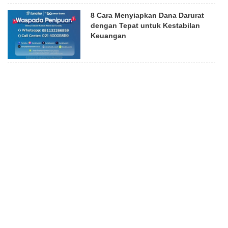
8 Cara Menyiapkan Dana Darurat
dengan Tepat untuk Kestabilan
Keuangan