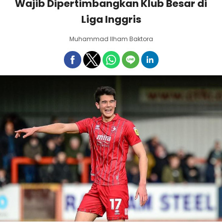
Wajib Dipertimbangkan Klub Besar di
Liga Inggris
Muhammad Ilham Baktora