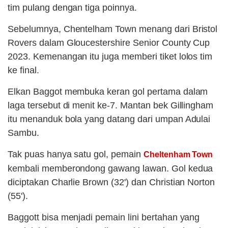
tim pulang dengan tiga poinnya.
Sebelumnya, Chentelham Town menang dari Bristol
Rovers dalam Gloucestershire Senior County Cup
2023. Kemenangan itu juga memberi tiket lolos tim
ke final.
Elkan Baggot membuka keran gol pertama dalam
laga tersebut di menit ke-7. Mantan bek Gillingham
itu menanduk bola yang datang dari umpan Adulai
Sambu.
Tak puas hanya satu gol, pemain
Cheltenham Town
kembali memberondong gawang lawan. Gol kedua
diciptakan Charlie Brown (32') dan Christian Norton
(55').
Baggott bisa menjadi pemain lini bertahan yang