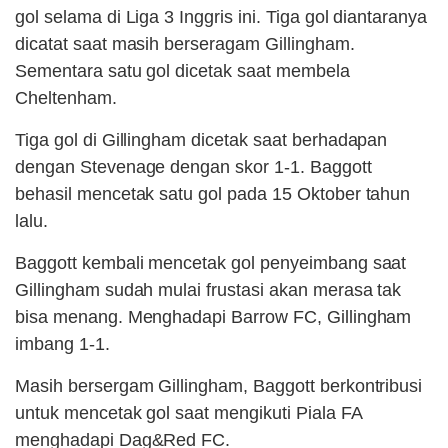
gol selama di Liga 3 Inggris ini. Tiga gol diantaranya
dicatat saat masih berseragam Gillingham.
Sementara satu gol dicetak saat membela
Cheltenham.
Tiga gol di Gillingham dicetak saat berhadapan
dengan Stevenage dengan skor 1-1. Baggott
behasil mencetak satu gol pada 15 Oktober tahun
lalu.
Baggott kembali mencetak gol penyeimbang saat
Gillingham sudah mulai frustasi akan merasa tak
bisa menang. Menghadapi Barrow FC, Gillingham
imbang 1-1.
Masih bersergam Gillingham, Baggott berkontribusi
untuk mencetak gol saat mengikuti Piala FA
menghadapi Dag&Red FC.