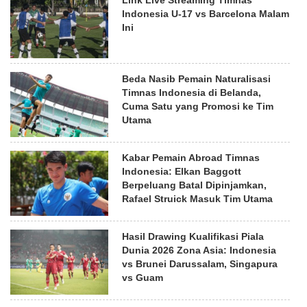
Indonesia U-17 vs Barcelona Malam
Ini
Beda Nasib Pemain Naturalisasi
Timnas Indonesia di Belanda,
Cuma Satu yang Promosi ke Tim
Utama
Kabar Pemain Abroad Timnas
Indonesia: Elkan Baggott
Berpeluang Batal Dipinjamkan,
Rafael Struick Masuk Tim Utama
Hasil Drawing Kualifikasi Piala
Dunia 2026 Zona Asia: Indonesia
vs Brunei Darussalam, Singapura
vs Guam