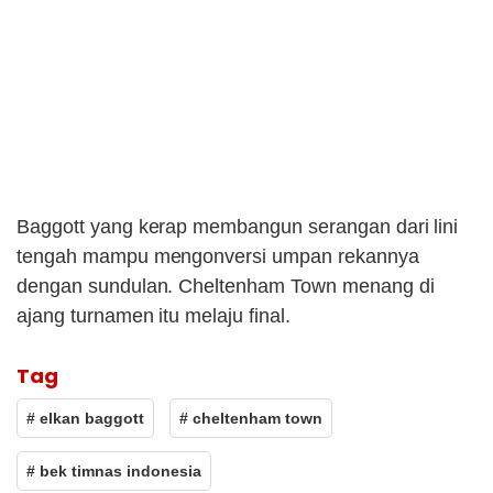
Baggott yang kerap membangun serangan dari lini
tengah mampu mengonversi umpan rekannya
dengan sundulan. Cheltenham Town menang di
ajang turnamen itu melaju final.
Tag
# elkan baggott
# cheltenham town
# bek timnas indonesia