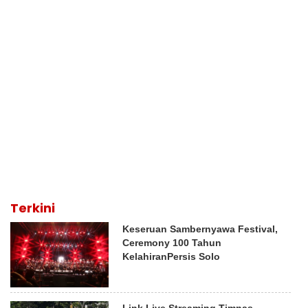
Terkini
Keseruan Sambernyawa Festival,
Ceremony 100 Tahun
KelahiranPersis Solo
Link Live Streaming Timnas