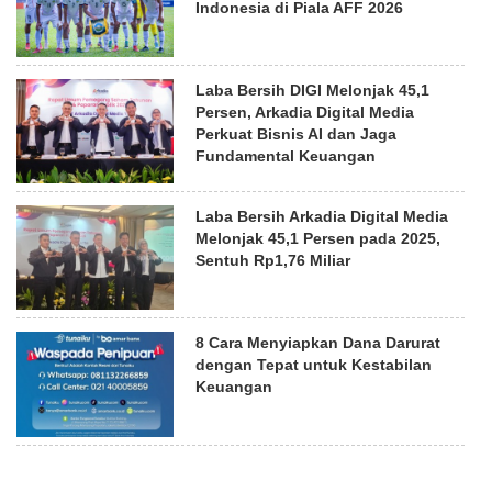
Indonesia di Piala AFF 2026
Laba Bersih DIGI Melonjak 45,1
Persen, Arkadia Digital Media
Perkuat Bisnis AI dan Jaga
Fundamental Keuangan
Laba Bersih Arkadia Digital Media
Melonjak 45,1 Persen pada 2025,
Sentuh Rp1,76 Miliar
8 Cara Menyiapkan Dana Darurat
dengan Tepat untuk Kestabilan
Keuangan