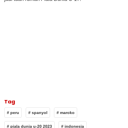
Tag
# peru
# spanyol
# maroko
# piala dunia u-20 2023
# indonesia