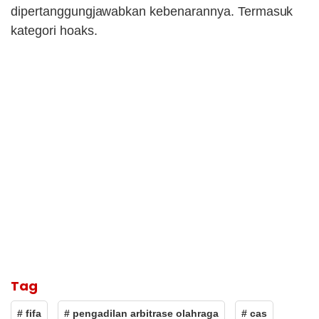
dipertanggungjawabkan kebenarannya. Termasuk
kategori hoaks.
Tag
# fifa
# pengadilan arbitrase olahraga
# cas