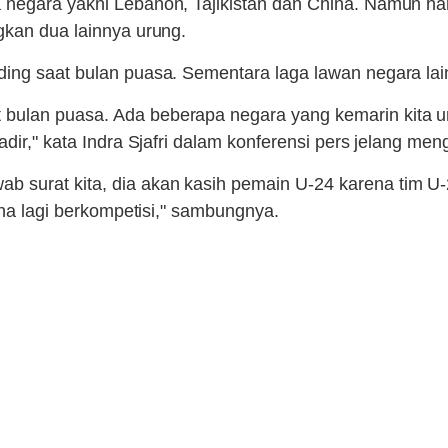
a negara yakni Lebanon, Tajikistan dan China. Namun h
gkan dua lainnya urung.
ing saat bulan puasa. Sementara laga lawan negara lain
bulan puasa. Ada beberapa negara yang kemarin kita un
adir," kata Indra Sjafri dalam konferensi pers jelang m
surat kita, dia akan kasih pemain U-24 karena tim U-23
ena lagi berkompetisi," sambungnya.