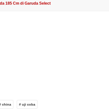
uda 185 Cm di Garuda Select
# china
# uji coba