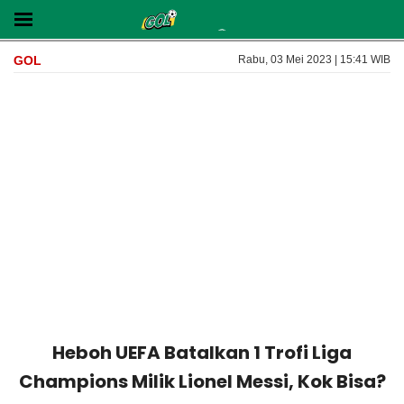
GOL
Rabu, 03 Mei 2023 | 15:41 WIB
Heboh UEFA Batalkan 1 Trofi Liga
Champions Milik Lionel Messi, Kok Bisa?