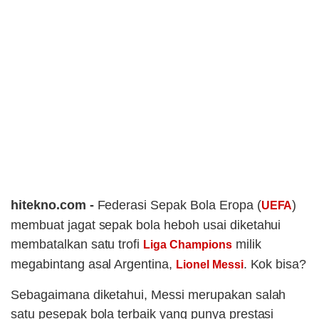
hitekno.com -
Federasi Sepak Bola Eropa (
)
UEFA
membuat jagat sepak bola heboh usai diketahui
membatalkan satu trofi
milik
Liga Champions
megabintang asal Argentina,
. Kok bisa?
Lionel Messi
Sebagaimana diketahui, Messi merupakan salah
satu pesepak bola terbaik yang punya prestasi