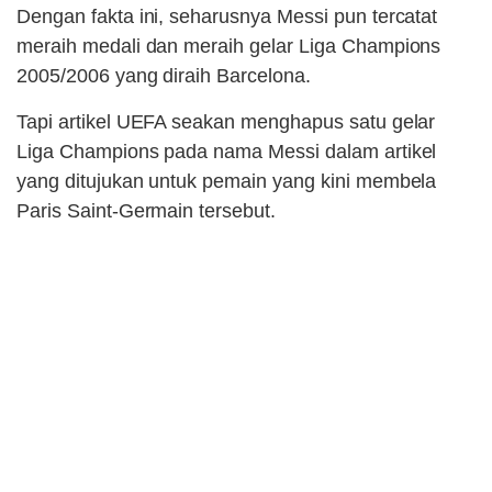
Dengan fakta ini, seharusnya Messi pun tercatat
meraih medali dan meraih gelar Liga Champions
2005/2006 yang diraih Barcelona.
Tapi artikel UEFA seakan menghapus satu gelar
Liga Champions pada nama Messi dalam artikel
yang ditujukan untuk pemain yang kini membela
Paris Saint-Germain tersebut.