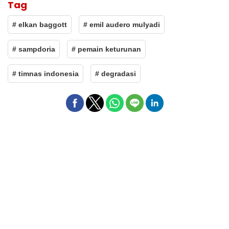
Tag
# elkan baggott
# emil audero mulyadi
# sampdoria
# pemain keturunan
# timnas indonesia
# degradasi