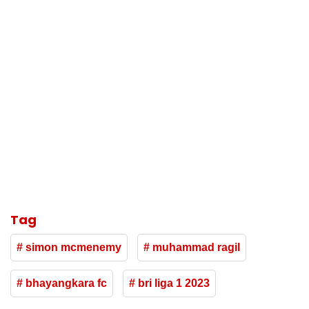
Tag
# simon mcmenemy
# muhammad ragil
# bhayangkara fc
# bri liga 1 2023