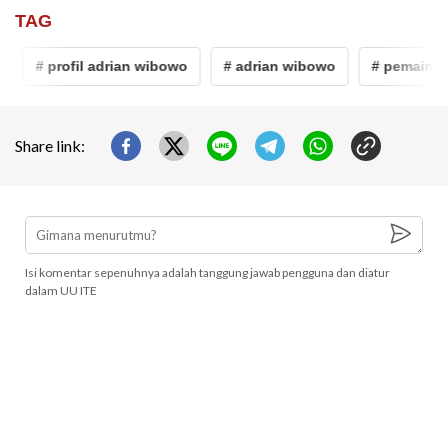
TAG
# profil adrian wibowo
# adrian wibowo
# pemain ket
Share link:
Isi komentar sepenuhnya adalah tanggung jawab pengguna dan diatur
dalam UU ITE