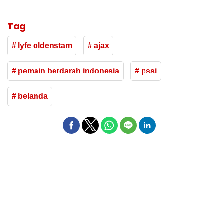
Tag
# lyfe oldenstam
# ajax
# pemain berdarah indonesia
# pssi
# belanda